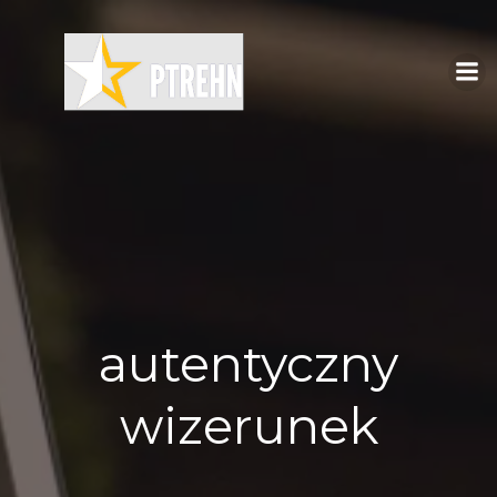
Skip
to
content
autentyczny
wizerunek