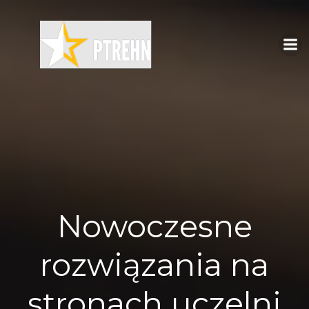
Skip
to
content
Nowoczesne
rozwiązania na
stronach uczelni